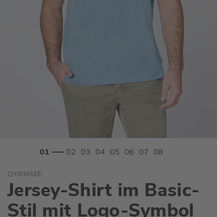
Zum
CHIEMSEE
Anfang
Jersey-Shirt im Basic-
der
Bildgalerie
Stil mit Logo-Symbol
springen