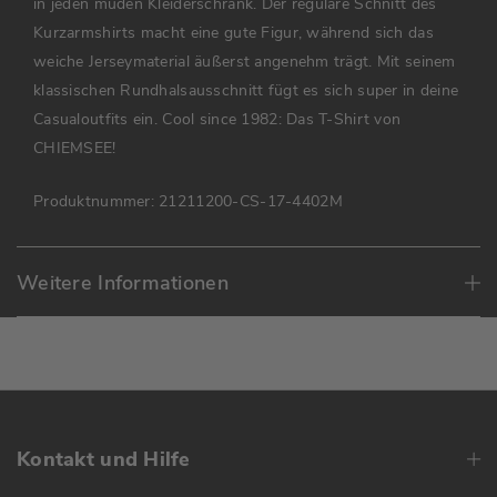
in jeden müden Kleiderschrank. Der reguläre Schnitt des
Kurzarmshirts macht eine gute Figur, während sich das
weiche Jerseymaterial äußerst angenehm trägt. Mit seinem
klassischen Rundhalsausschnitt fügt es sich super in deine
Casualoutfits ein. Cool since 1982: Das T-Shirt von
CHIEMSEE!
Produktnummer:
21211200-CS-17-4402M
Weitere Informationen
Kontakt und Hilfe