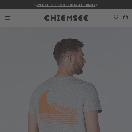
✨
WERDE TEIL DER CHIEMSEE FAMILY
✨
Navigation umschalten
Me
Zum
Ende
der
Bildgalerie
springen