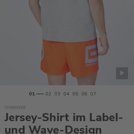
Zum
CHIEMSEE
Anfang
Jersey-Shirt im Label-
der
Bildgalerie
und Wave-Design
springen