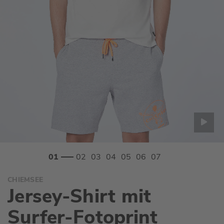
Zum
CHIEMSEE
Anfang
Jersey-Shirt mit
der
Bildgalerie
Surfer-Fotoprint
springen