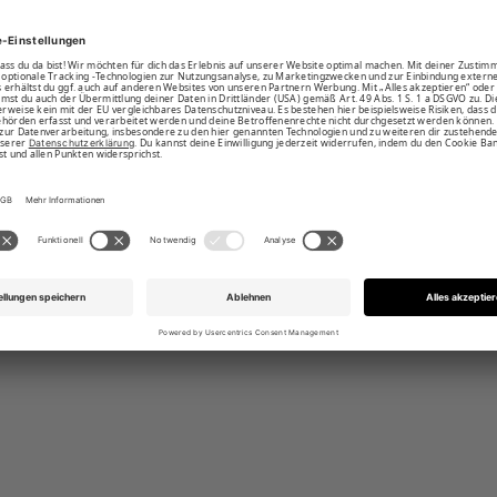
m mit Rippbündchen am Ärmelsaum
Frontprint