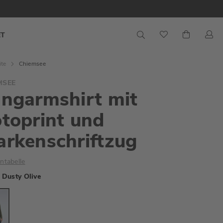
S
Mein War
ET
ite
Chiemsee
MSEE
ngarmshirt mit
toprint und
rkenschriftzug
ntabelle
Dusty Olive