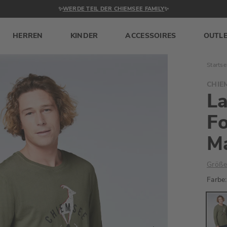
✨
WERDE TEIL DER CHIEMSEE FAMILY
✨
HERREN
KINDER
ACCESSOIRES
OUTL
Startse
CHIE
La
Fo
Ma
Größe
Farbe