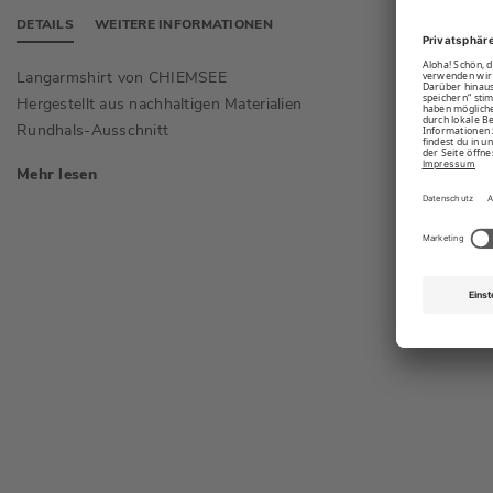
DETAILS
WEITERE INFORMATIONEN
Langarmshirt von CHIEMSEE
Langar
Hergestellt aus nachhaltigen Materialien
Cooler 
Rundhals-Ausschnitt
Mehr lesen