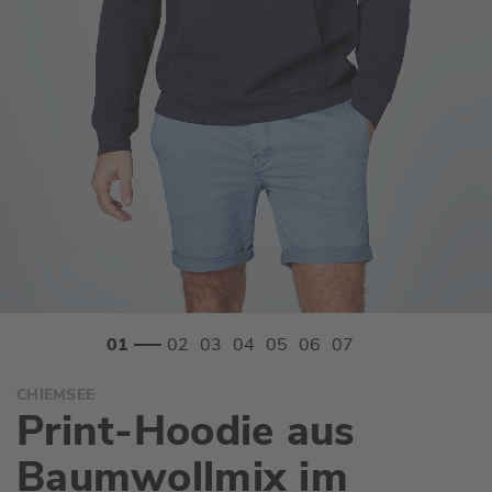
Zum
CHIEMSEE
Anfang
Print-Hoodie aus
der
Bildgalerie
Baumwollmix im
springen