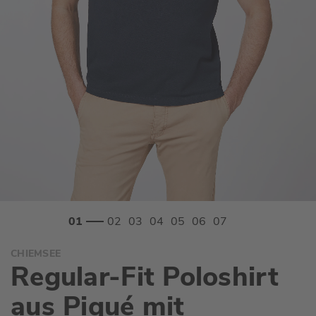
Zum
CHIEMSEE
Anfang
Regular-Fit Poloshirt
der
Bildgalerie
aus Piqué mit
springen