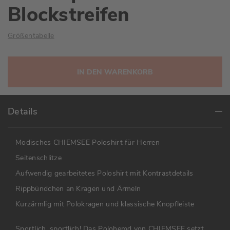
Blockstreifen
Größentabelle
IN DEN WARENKORB
Details
Modisches CHIEMSEE Poloshirt für Herren
Seitenschlitze
Aufwendig gearbeitetes Poloshirt mit Kontrastdetails
Rippbündchen an Kragen und Ärmeln
Kurzärmlig mit Polokragen und klassische Knopfleiste
Sportlich, sportlich! Das Polohemd von CHIEMSEE setzt