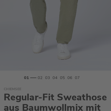
Zum
CHIEMSEE
Anfang
Regular-Fit Sweathose
der
Bildgalerie
aus Baumwollmix mit
springen