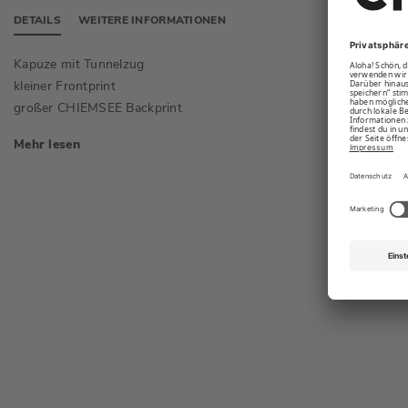
DETAILS
WEITERE INFORMATIONEN
Kapuze mit Tunnelzug
zwei Ei
kleiner Frontprint
Skipass
großer CHIEMSEE Backprint
Mehr lesen