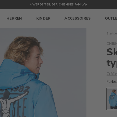
✨
WERDE TEIL DER CHIEMSEE FAMILY
✨
HERREN
KINDER
ACCESSOIRES
OUTL
Startse
CHIE
Sk
ty
Größe
Farbe