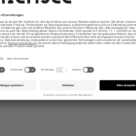
ngrifftaschen mit Reißverschluss
tasche am linken Unterarm