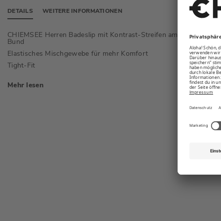
DETAILS
WEITERE INFORMATIONEN
CHIEMSEE Herren Badeslip mit Kontrast-Streifen am
Mit hoh
Bund
Vorderf
Elastisches Mischgewebe für mehr Komfort
Tight-Fit
Mehr lesen