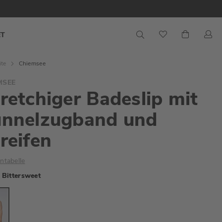
S
Mein War
ET
ite
Chiemsee
MSEE
retchiger Badeslip mit
unnelzugband und
reifen
ntabelle
Bittersweet