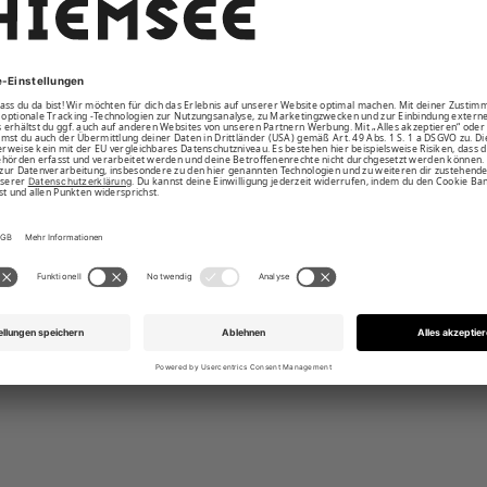
em Beinausschnitt
utter und Außen-Kordelzug