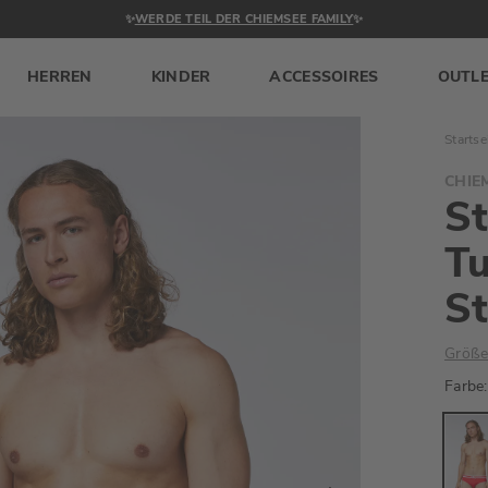
✨
WERDE TEIL DER CHIEMSEE FAMILY
✨
HERREN
KINDER
ACCESSOIRES
OUTL
Startse
CHIE
St
T
St
Größe
Farbe