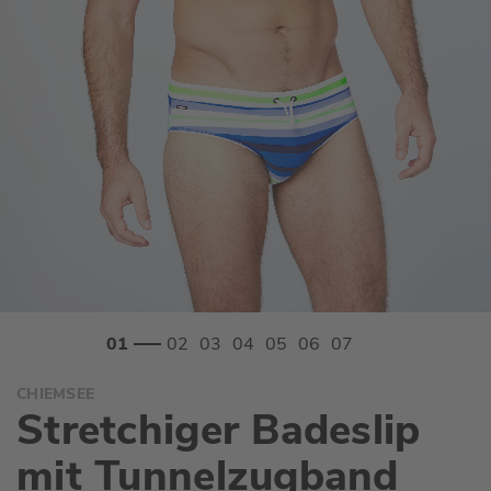
Zum
CHIEMSEE
Anfang
Stretchiger Badeslip
der
Bildgalerie
mit Tunnelzugband
springen