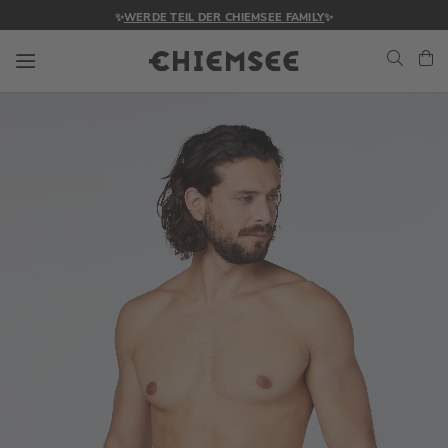
✨
WERDE TEIL DER CHIEMSEE FAMILY
✨
Navigation umschalten
Me
Zum
Ende
der
Bildgalerie
springen