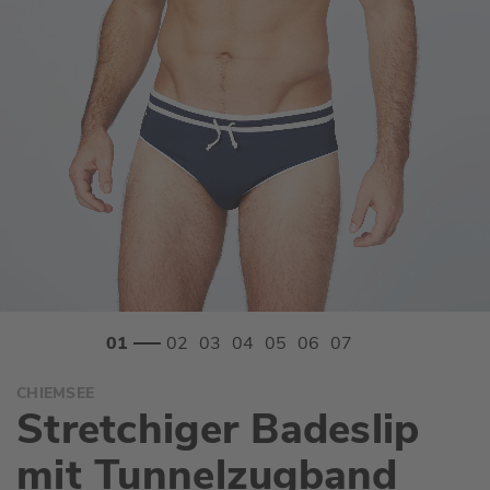
Zum
CHIEMSEE
Anfang
Stretchiger Badeslip
der
Bildgalerie
mit Tunnelzugband
springen