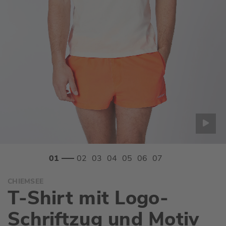
Zum
CHIEMSEE
Anfang
T-Shirt mit Logo-
der
Bildgalerie
Schriftzug und Motiv
springen