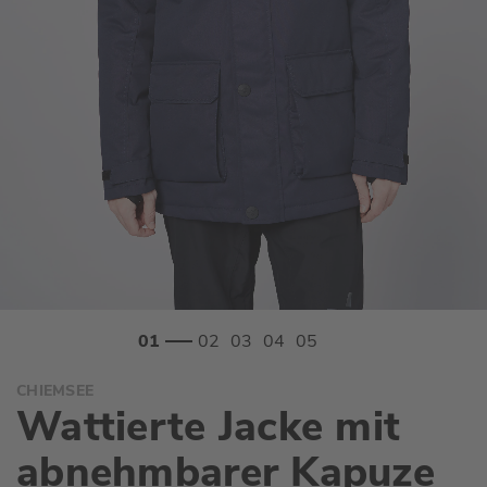
Zum
CHIEMSEE
Anfang
Wattierte Jacke mit
der
Bildgalerie
abnehmbarer Kapuze
springen