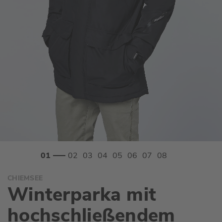
Zum
CHIEMSEE
Anfang
Winterparka mit
der
Bildgalerie
hochschließendem
springen