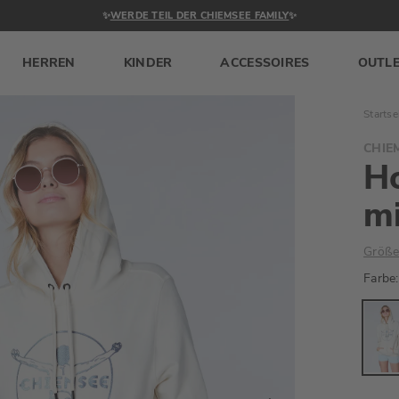
✨
WERDE TEIL DER CHIEMSEE FAMILY
✨
HERREN
KINDER
ACCESSOIRES
OUTL
Startse
CHIE
H
mi
Größe
Farbe