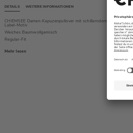
DETAILS
WEITERE INFORMATIONEN
CHIEMSEE Damen-Kapuzenpullover mit schillerndem
Tunnel
Label-Motiv
Abgese
Weiches Baumwollgemisch
Regular-Fit
Mehr lesen