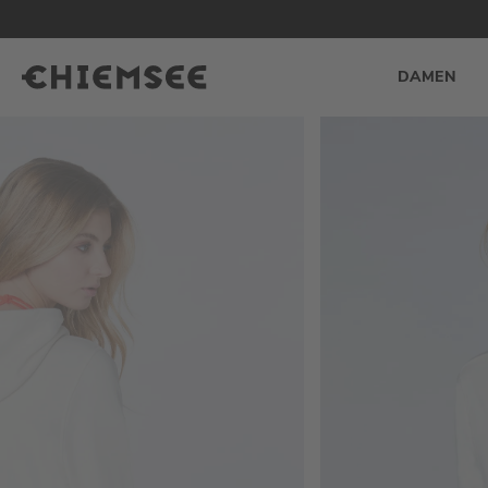
DAMEN
Zum
Zum
Ende
Anfang
der
der
Bildgalerie
Bildgalerie
springen
springen