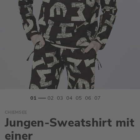
Zum
CHIEMSEE
Anfang
Jungen-Sweatshirt mit
der
Bildgalerie
einer
springen