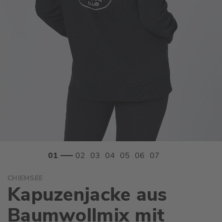
Zum
CHIEMSEE
Anfang
Kapuzenjacke aus
der
Bildgalerie
Baumwollmix mit
springen