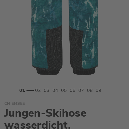
Zum
CHIEMSEE
Anfang
Jungen-Skihose
der
Bildgalerie
wasserdicht,
springen