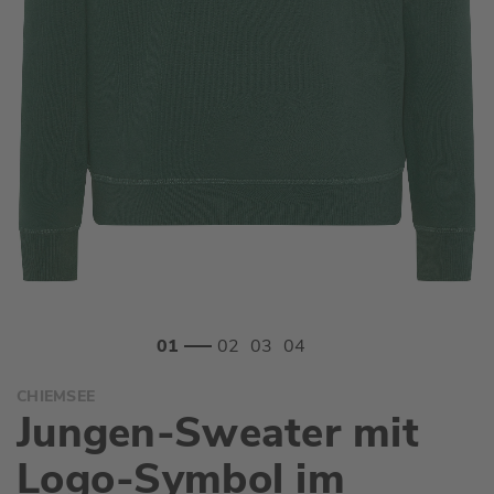
Zum
CHIEMSEE
Anfang
Jungen-Sweater mit
der
Bildgalerie
Logo-Symbol im
springen