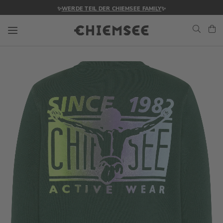
✨
WERDE TEIL DER CHIEMSEE FAMILY
✨
Navigation umschalten
Me
Zum
Ende
der
Bildgalerie
springen