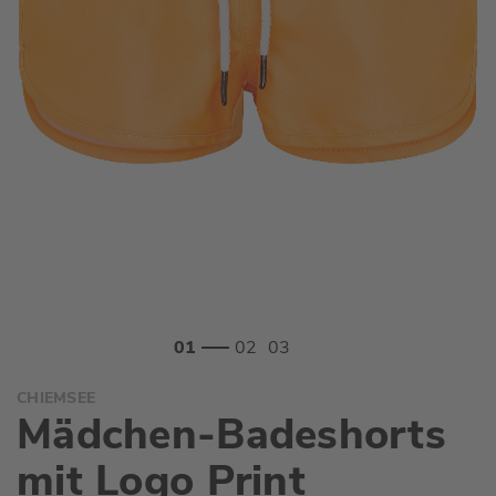
Zum
CHIEMSEE
Anfang
Mädchen-Badeshorts
der
Bildgalerie
mit Logo Print
springen