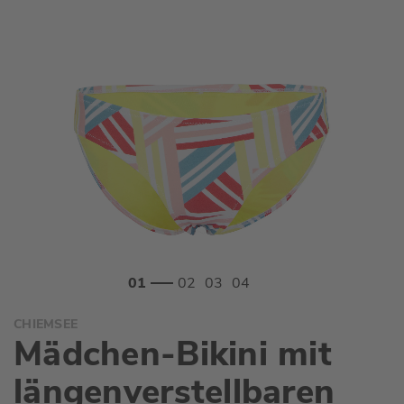
Zum
CHIEMSEE
Anfang
Mädchen-Bikini mit
der
Bildgalerie
längenverstellbaren
springen