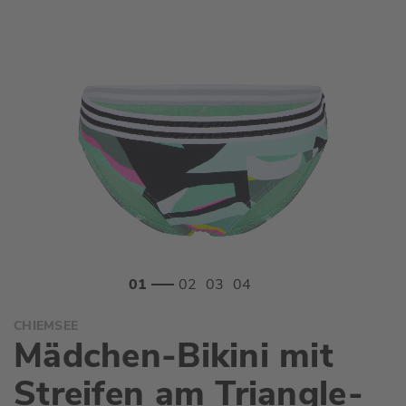
Zum
CHIEMSEE
Anfang
Mädchen-Bikini mit
der
Bildgalerie
Streifen am Triangle-
springen