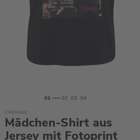
Zum
CHIEMSEE
Anfang
Mädchen-Shirt aus
der
Bildgalerie
Jersey mit Fotoprint
springen