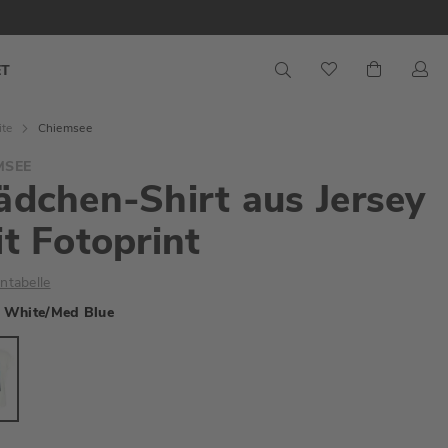
S
Mein War
ET
ite
Chiemsee
MSEE
dchen-Shirt aus Jersey
t Fotoprint
ntabelle
White/Med Blue