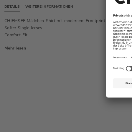
DETAILS
WEITERE INFORMATIONEN
CHIEMSEE Mädchen-Shirt mit modernem Frontprint
Rundhal
Softer Single Jersey
Abgeset
vorne
Comfort-Fit
Mehr lesen