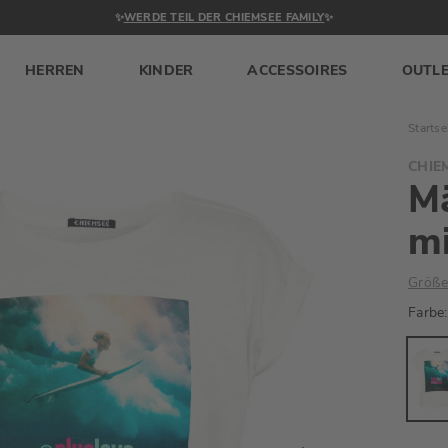
✨
WERDE TEIL DER CHIEMSEE FAMILY
✨
HERREN
KINDER
ACCESSOIRES
OUTL
Startse
CHIE
Mä
mi
Größe
Farbe