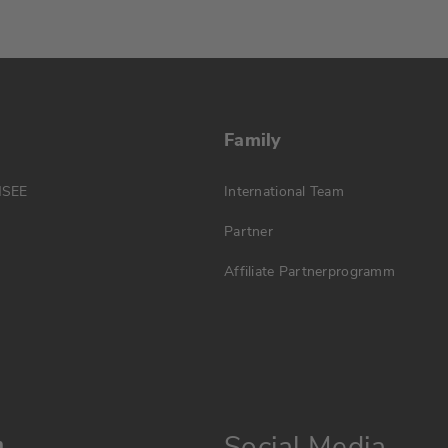
Family
MSEE
International Team
Partner
Affiliate Partnerprogramm
Social Media
n