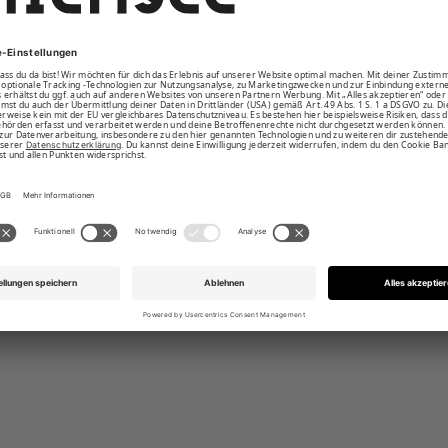
sausschnitt und fixierte Ärmelaufschläge
zter Rundhalsausschnitt und Label-Stickerei