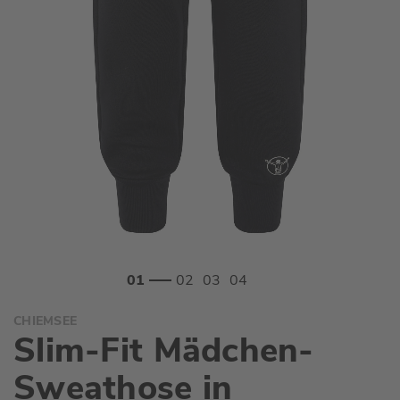
Zum
CHIEMSEE
Anfang
Slim-Fit Mädchen-
der
Bildgalerie
Sweathose in
springen