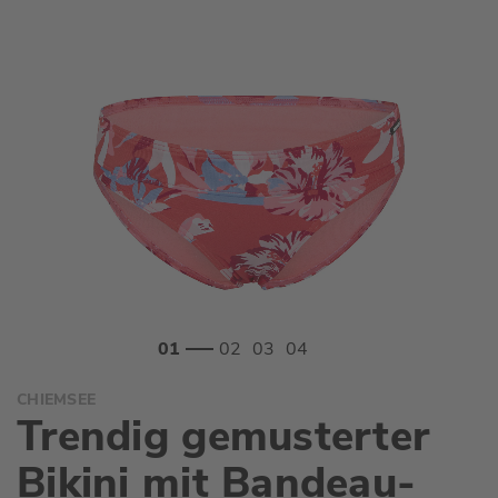
Zum
CHIEMSEE
Anfang
Trendig gemusterter
der
Bildgalerie
Bikini mit Bandeau-
springen