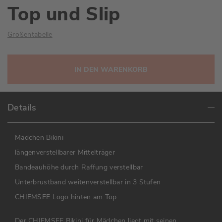
Top und Slip
Größentabelle
IN DEN WARENKORB
Details
Mädchen Bikini
längenverstellbarer Mittelträger
Bandeauhöhe durch Raffung verstellbar
Unterbrustband weitenverstellbar in 3 Stufen
CHIEMSEE Logo hinten am Top
Der CHIEMSEE Bikini für Mädchen liegt mit seinen