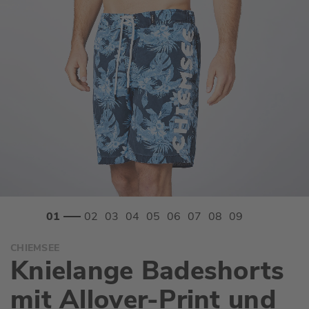
Zum
CHIEMSEE
Anfang
Knielange Badeshorts
der
Bildgalerie
mit Allover-Print und
springen