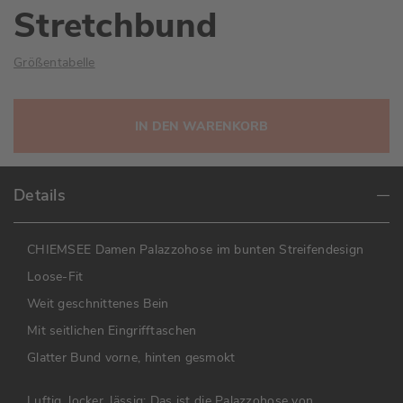
Stretchbund
Größentabelle
IN DEN WARENKORB
Details
CHIEMSEE Damen Palazzohose im bunten Streifendesign
Loose-Fit
Weit geschnittenes Bein
Mit seitlichen Eingrifftaschen
Glatter Bund vorne, hinten gesmokt
Luftig, locker, lässig: Das ist die Palazzohose von