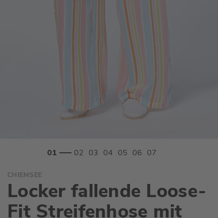
Zum
CHIEMSEE
Anfang
Locker fallende Loose-
der
Bildgalerie
Fit Streifenhose mit
springen