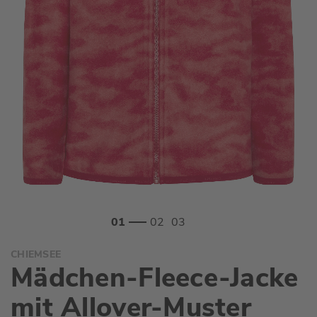
Zum
CHIEMSEE
Anfang
Mädchen-Fleece-Jacke
der
Bildgalerie
mit Allover-Muster
springen