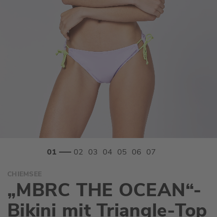
Zum
CHIEMSEE
Anfang
„MBRC THE OCEAN“-
der
Bildgalerie
Bikini mit Triangle-Top
springen