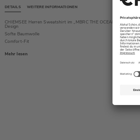
DETAILS
WEITERE INFORMATIONEN
CHIEMSEE Herren Sweatshirt im „MBRC THE OCEAN“-
Abgeset
Design
Leicht 
Softe Baumwolle
Comfort-Fit
Mehr lesen