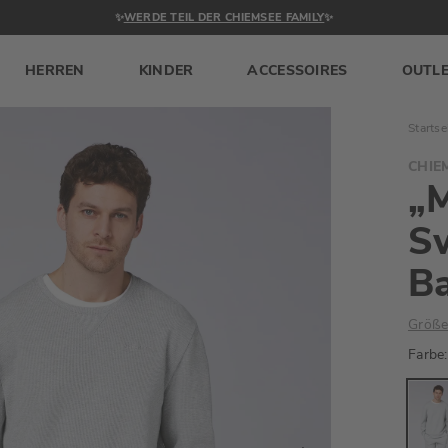
✨
WERDE TEIL DER CHIEMSEE FAMILY
✨
HERREN
KINDER
ACCESSOIRES
OUTL
Startse
CHIE
„
Sw
B
Größe
Farbe