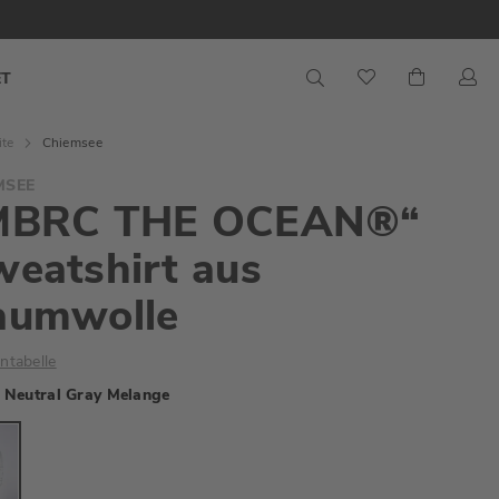
S
Mein War
ET
ite
Chiemsee
MSEE
MBRC THE OCEAN®“
eatshirt aus
aumwolle
ntabelle
Neutral Gray Melange