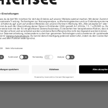
zter Rundhalsausschnitt
überschnittene Schultern