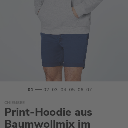
Zum
CHIEMSEE
Anfang
Print-Hoodie aus
der
Bildgalerie
Baumwollmix im
springen