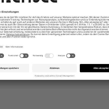
ische Schnittführung am Knie für
gsfreiheit
, Ventings und Beinabschluss mit
schluss