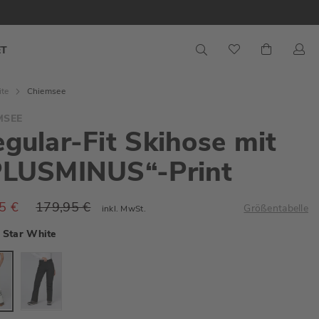
S
Mein War
ET
ite
Chiemsee
MSEE
gular-Fit Skihose mit
PLUSMINUS“-Print
5 €
179,95 €
Größentabelle
inkl. MwSt.
Star White