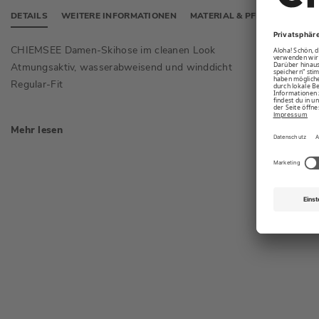
DETAILS
WEITERE INFORMATIONEN
MATERIAL & PFLEGE
CHIEMSEE Damen-Skihose im cleanen Look
Ergonom
Bewegun
Atmungsaktiv, wasserabweisend und winddicht
Taschen
Regular-Fit
Reißver
Mehr lesen