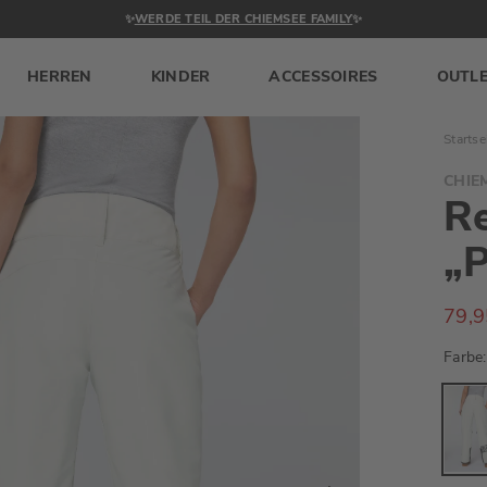
✨
WERDE TEIL DER CHIEMSEE FAMILY
✨
HERREN
KINDER
ACCESSOIRES
OUTL
Startse
CHIE
Re
„
79,9
Farbe