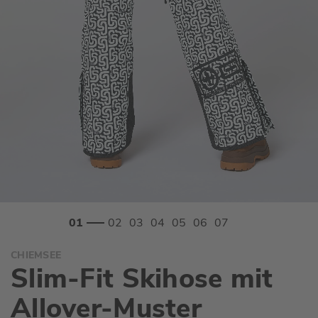
Zum
CHIEMSEE
Anfang
Slim-Fit Skihose mit
der
Bildgalerie
Allover-Muster
springen