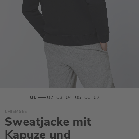
Zum
CHIEMSEE
Anfang
Sweatjacke mit
der
Bildgalerie
Kapuze und
springen