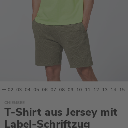
Zum
CHIEMSEE
Anfang
T-Shirt aus Jersey mit
der
Bildgalerie
Label-Schriftzug
springen