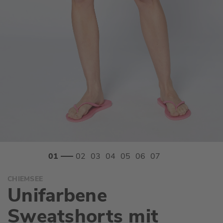
Zum
CHIEMSEE
Anfang
Unifarbene
der
Bildgalerie
Sweatshorts mit
springen