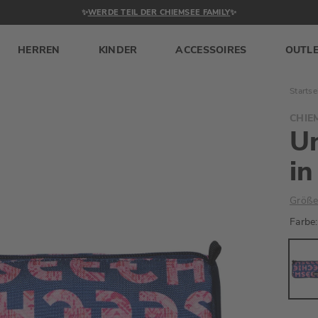
✨
WERDE TEIL DER CHIEMSEE FAMILY
✨
HERREN
KINDER
ACCESSOIRES
OUTL
Startse
CHIE
Un
in
Größe
Farbe