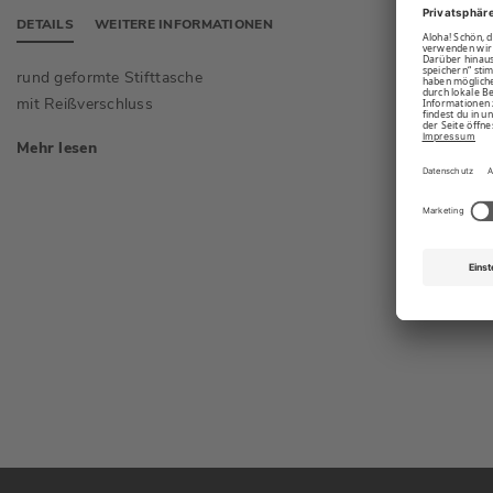
DETAILS
WEITERE INFORMATIONEN
rund geformte Stifttasche
Alloverp
mit Reißverschluss
Mehr lesen