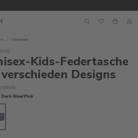
S
Mein War
ET
ite
Chiemsee
MSEE
isex-Kids-Federtasche
 verschieden Designs
ntabelle
Dark Blue/Pink