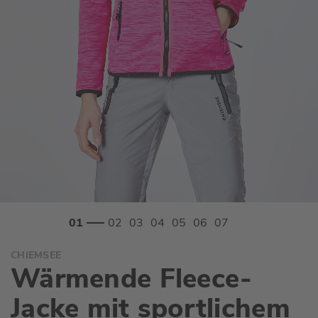
Zum
CHIEMSEE
Anfang
Wärmende Fleece-
der
Bildgalerie
Jacke mit sportlichem
springen