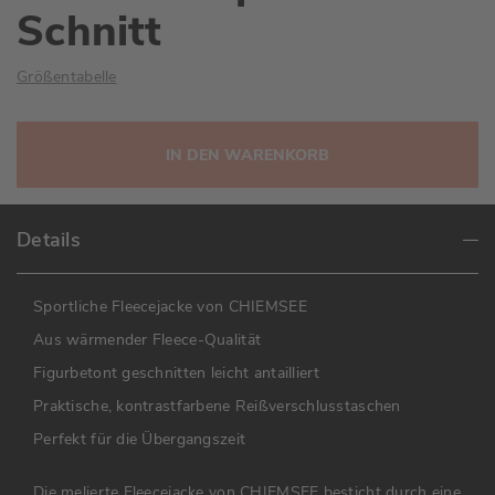
Schnitt
Größentabelle
IN DEN WARENKORB
Details
Sportliche Fleecejacke von CHIEMSEE
Aus wärmender Fleece-Qualität
Figurbetont geschnitten leicht antailliert
Praktische, kontrastfarbene Reißverschlusstaschen
Perfekt für die Übergangszeit
Die melierte Fleecejacke von CHIEMSEE besticht durch eine