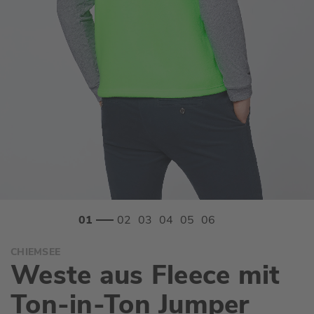
Zum
CHIEMSEE
Anfang
Weste aus Fleece mit
der
Bildgalerie
Ton-in-Ton Jumper
springen