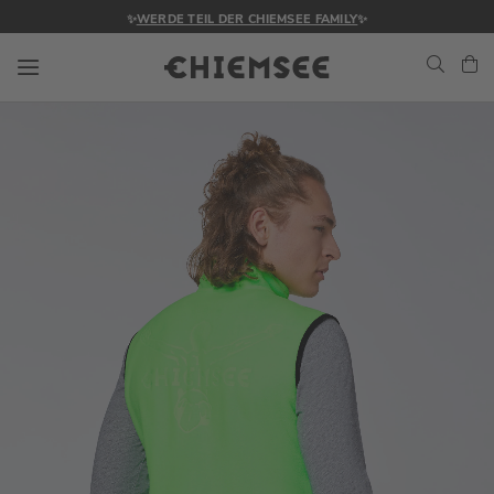
✨
WERDE TEIL DER CHIEMSEE FAMILY
✨
Navigation umschalten
Me
Zum
Ende
der
Bildgalerie
springen