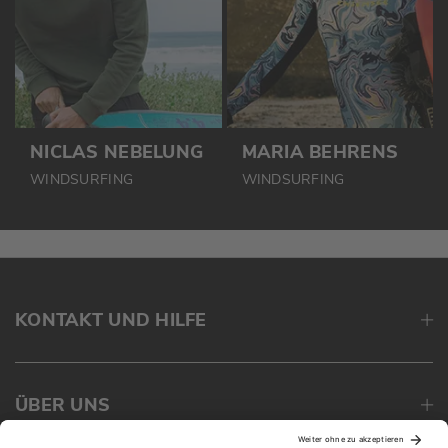
NICLAS NEBELUNG
MARIA BEHRENS
WINDSURFING
WINDSURFING
KONTAKT UND HILFE
ÜBER UNS