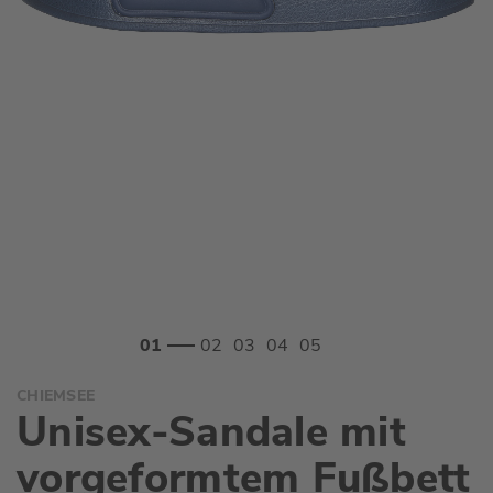
Zum
CHIEMSEE
Anfang
Unisex-Sandale mit
der
Bildgalerie
vorgeformtem Fußbett
springen