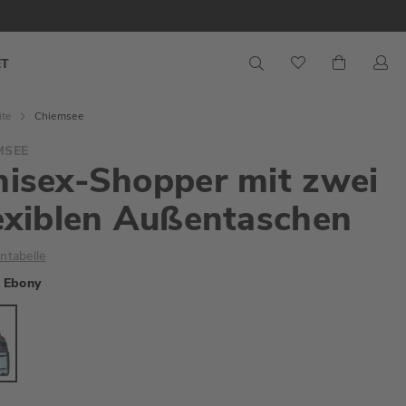
S
Mein War
ET
ite
Chiemsee
MSEE
isex-Shopper mit zwei
exiblen Außentaschen
ntabelle
Ebony