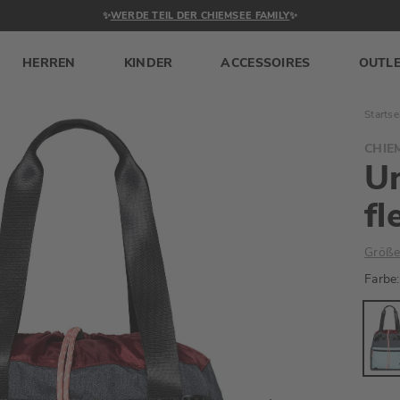
✨
WERDE TEIL DER CHIEMSEE FAMILY
✨
HERREN
KINDER
ACCESSOIRES
OUTL
Startse
CHIE
Un
fl
Größe
Farbe