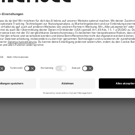
eine Innentaschen
sionsgurt für das Hauptfach