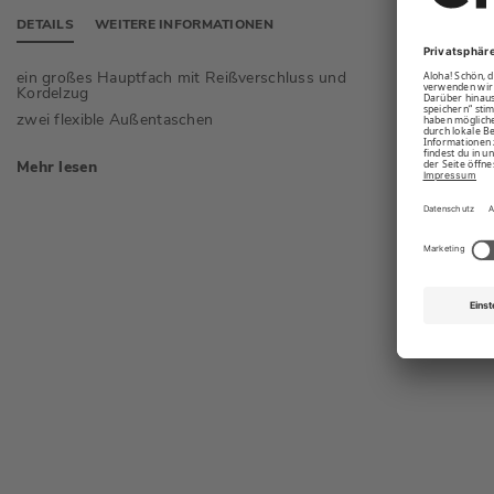
DETAILS
WEITERE INFORMATIONEN
ein großes Hauptfach mit Reißverschluss und
zwei kl
Kordelzug
Kompres
zwei flexible Außentaschen
Mehr lesen