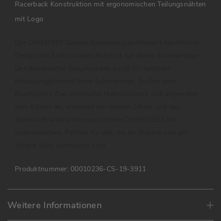
Racerback Konstruktion mit ergonomischen Teilungsnähten
mit Logo
Der CHIEMSEE Damen Badeanzug kombiniert sportliches
Design mit funktionalem Komfort für aktive Sommertage.
Der dynamische Ringerrücken sorgt für optimale
Bewegungsfreiheit beim Schwimmen, Surfen oder
Beachsport. Das elastische Material passt sich angenehm
dem Körper an, während die cleanen Linien und das
dezente Branding den sportlichen CHIEMSEE Look
unterstreichen. Perfekt für alle, die im Wasser und am
Strand aktiv unterwegs sind.
Produktnummer:
00010236-CS-19-3911
Weitere Informationen