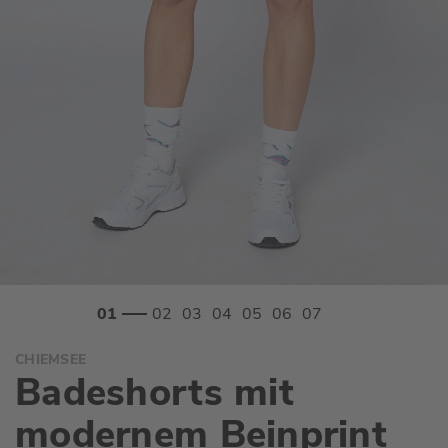
Zum
CHIEMSEE
Anfang
Badeshorts mit
der
Bildgalerie
modernem Beinprint
springen