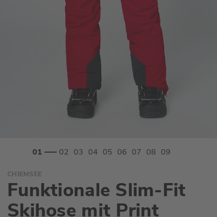
Zum
CHIEMSEE
Anfang
Funktionale Slim-Fit
der
Bildgalerie
Skihose mit Print
springen