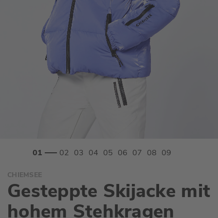
Zum
CHIEMSEE
Anfang
Gesteppte Skijacke mit
der
Bildgalerie
hohem Stehkragen
springen