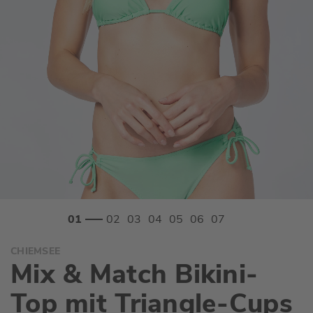
Zum
CHIEMSEE
Anfang
Mix & Match Bikini-
der
Bildgalerie
Top mit Triangle-Cups
springen