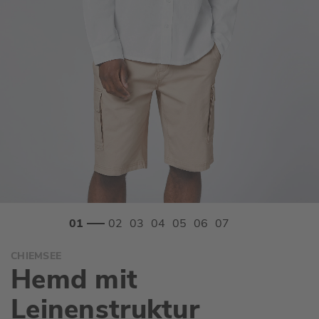
Zum
CHIEMSEE
Anfang
Hemd mit
der
Bildgalerie
Leinenstruktur
springen