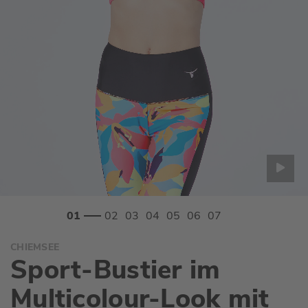
Zum
CHIEMSEE
Anfang
Sport-Bustier im
der
Bildgalerie
Multicolour-Look mit
springen