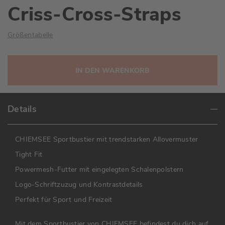
Criss-Cross-Straps
Größentabelle
IN DEN WARENKORB
Details
CHIEMSEE Sportbustier mit trendstarken Allovermuster
Tight Fit
Powermesh-Futter mit eingelegten Schalenpolstern
Logo-Schriftzuzug und Kontrastdetails
Perfekt für Sport und Freizeit
Mit dem Sportbustier von CHIEMSEE befindest du dich auf